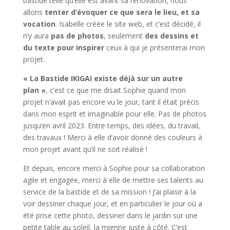
bastide telle qu’elle est avant sa rénovation, nous
allons
tenter d’évoquer ce que sera le lieu, et sa
vocation
. Isabelle créée le site web, et c’est décidé, il
n’y aura
pas de photos
, seulement
des dessins et
du texte pour inspirer
ceux à qui je présenterai mon
projet.
« La Bastide IKIGAI existe déjà sur un autre
plan »
, c’est ce que me disait Sophie quand mon
projet n’avait pas encore vu le jour, tant il était précis
dans mon esprit et imaginable pour elle. Pas de photos
jusqu’en avril 2023. Entre temps, des idées, du travail,
des travaux ! Merci à elle d’avoir donné des couleurs à
mon projet avant qu’il ne soit réalisé !
Et depuis, encore merci à Sophie pour sa collaboration
agile et engagée, merci à elle de mettre ses talents au
service de la bastide et de sa mission ! J’ai plaisir à la
voir dessiner chaque jour, et en particulier le jour où a
été prise cette photo, dessiner dans le jardin sur une
petite table au soleil, la mienne juste à côté. C’est