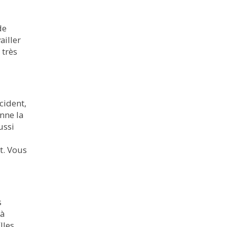
de
ailler
 très
cident,
onne la
ussi
t. Vous
s
là
lles