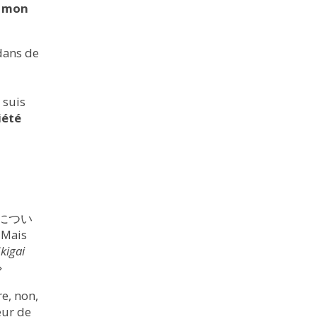
s mon
 dans de
 suis
iété
きがいについ
 Mais
Ikigai
»
re, non,
eur de