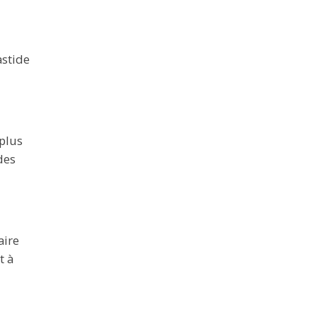
astide
 plus
des
aire
t à