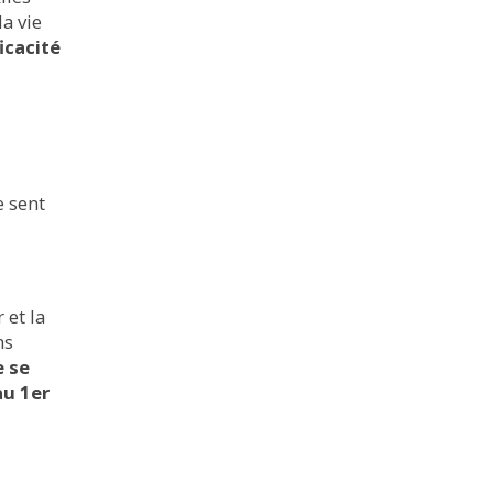
a vie
icacité
e sent
 et la
ns
e se
au 1er