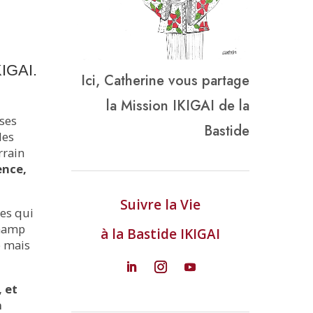
KIGAI.
Ici, Catherine vous partage
la Mission IKIGAI de la
 ses
Bastide
des
rrain
ence,
Suivre la Vie
res qui
champ
à la Bastide IKIGAI
e mais
 et
n