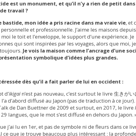
tide est un monument, et qu’il n’y a rien de petit dan
de travail ?
 bastide, mon idée a pris racine dans ma vraie vie
, et
personnelle et professionnelle. J’aime les maisons depuis
 moi le toit et l’enveloppe, le support d’une expérience. Je
nes qui sont inspirées par les voyages, alors que moi, je
 toujours.
Je vois la maison comme l’ancrage d’une soc
présentation symbolique d’idées plus grandes.
téressée dès qu’il a fait parler de lui en occident :
t d’
ikigai
n’est pas nouveau, c’est surtout le livre 生
a d’abord diffusé au Japon (pas de traduction à ce jour).
Talk de Dan Buettner de 2009 et surtout, en 2017, le livre
 29 langues, que le mot s’est diffusé en dehors du Japon. 
ue j’ai lu en 1er, et pas de symbole ni de fleurs dans ce liv
GAI ce que je trouve beaucoup plus intéressant : la profond