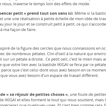
e nous, traverse le temps loin des effets de mode.
mencer petit » prend tout son sens ici
. Même si la basti
est une une réalisation à petite échelle de mon idée de trav
u jour le jour et se construit petit à petit, ce qui s’accorde
 à ma façon de faire.
nspiré de la figure des cercles que nous connaissons en oc
 avec de nombreux pétales. Clin d’oeil à la nature qui envir
eil sur un pétale à droite. Ce petit oeil, c’est le mien mais a
que votre lien avec la bastide IKIGAI se fera par ce pétale
. parce que c’est celui dont vous avez besoin en ce momen
 que vous avez besoin d’un espace de travail différent.
e de « se réjouir de petites choses »
, une foule de petite
e IKIGAI et elles forment le tout qui nous soutient, mais 
pprécierez que quelques-unes. Et c’est bien comme cela. E