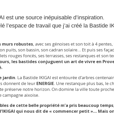
AI est une source inépuisable d’inspiration.
lé l’espace de travail que j’ai créé la Bastide I
s murs robustes
, avec ses génoises et son toit à 4 pentes,
son puits, son bassin, son cadran solaire… Et puis ses faça
lets rouges foncés, ses terrasses, ses restanques et son te
ours, les bastides conjuguent un art de vivre en Prov
é.
e jardin
. La Bastide IKIGAI est entourée d’arbres centenai
ous donnent de leur
ENERGIE
. Une restanque plus bas, le 
te préserve notre horizon. On domine la ville toute proch
ine campagne aixoise.
les de cette belle propriété m’a pris beaucoup temps,
de l’IKIGAI qui nous dit de « commencer petit »… Mais
o