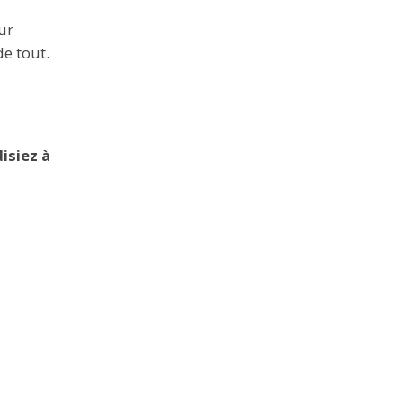
our
de tout.
isiez à