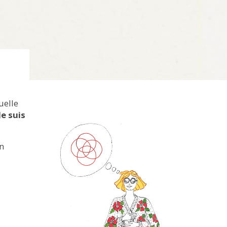
quelle
Je suis
un